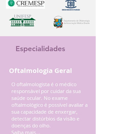
Especialidades
Oftalmologia Geral
O oftalmologista é o médico
responsável por cuidar da sua
saúde ocular. No exame
oftalmológico é possível avaliar a
sua capacidade de enxergar,
detectar distúrbios da visão e
doenças do olho.
Saiba mais...