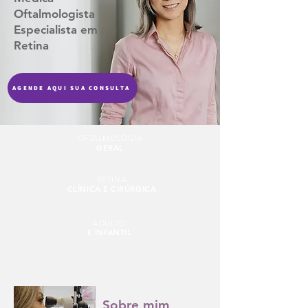
Oftalmologista
Especialista em
Retina
AGENDE AQUI SUA CONSULTA
OFTALMOLOGIA
GERAL
RETINA
CLÍNICA E CIRÚRGICA
ADULTO
E INFANTIL
Sobre mim